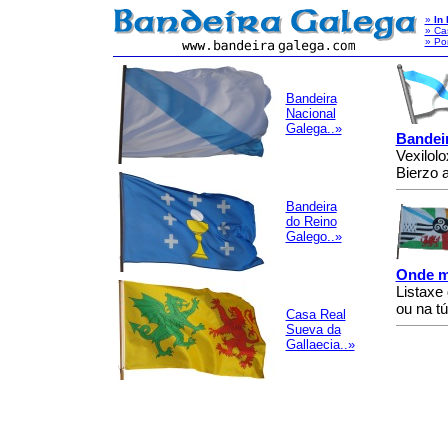
»
In
» Ca
» Po
Bandeira
Nacional
Galega..»
Bandeir
Vexilolo
Bierzo 
Bandeira
do Reino
Galego..»
Onde me
Listaxe
ou na t
Casa Real
Sueva da
Gallaecia..»